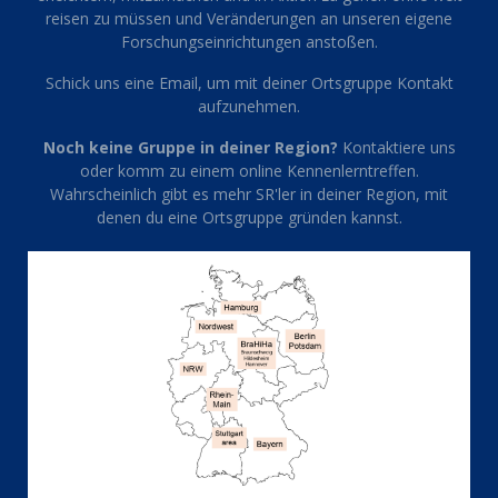
reisen zu müssen und Veränderungen an unseren eigene
Forschungseinrichtungen anstoßen.
Schick uns eine Email, um mit deiner Ortsgruppe Kontakt
aufzunehmen.
Noch keine Gruppe in deiner Region?
Kontaktiere uns
oder komm zu einem online Kennenlerntreffen.
Wahrscheinlich gibt es mehr SR'ler in deiner Region, mit
denen du eine Ortsgruppe gründen kannst.