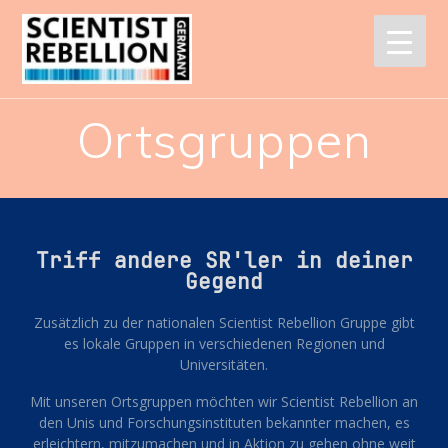
Ortsgruppen
Triff andere SR'ler in deiner
Gegend
Zusätzlich zu der nationalen Scientist Rebellion Gruppe gibt
es lokale Gruppen in verschiedenen Regionen und
Universitäten.
Mit unseren Ortsgruppen möchten wir Scientist Rebellion an
den Unis und Forschungsinstituten bekannter machen, es
erleichtern, mitzumachen und in Aktion zu gehen ohne weit